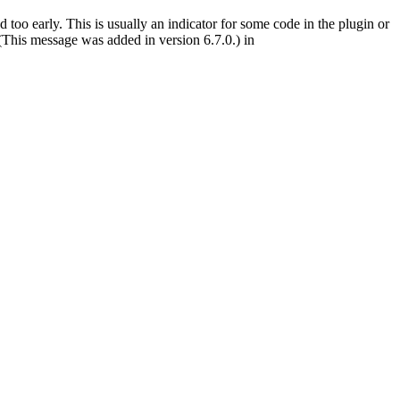
too early. This is usually an indicator for some code in the plugin or
(This message was added in version 6.7.0.) in