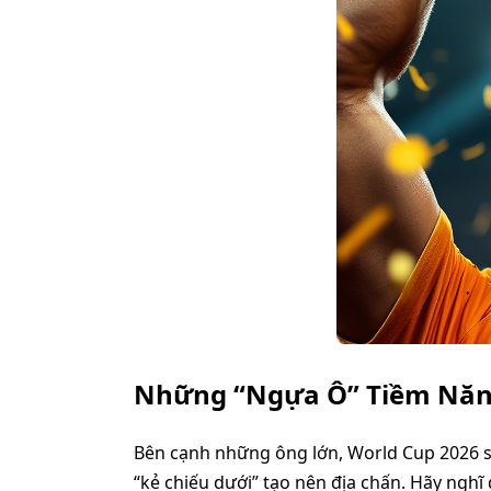
Những “Ngựa Ô” Tiềm Năng
Bên cạnh những ông lớn, World Cup 2026 sẽ
“kẻ chiếu dưới” tạo nên địa chấn. Hãy ngh