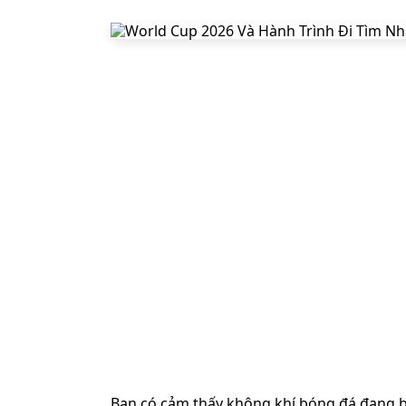
Bạn có cảm thấy không khí bóng đá đang b