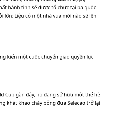
hất hành tinh sẽ được tổ chức tại ba quốc
i lớn: Liệu có một nhà vua mới nào sẽ lên
ứng kiến một cuộc chuyển giao quyền lực
orld Cup gần đây, họ đang sở hữu một thế hệ
 cùng khát khao cháy bỏng đưa Selecao trở lại