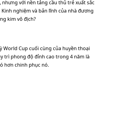
, nhưng với nền tảng cầu thủ trẻ xuất sắc
 Kinh nghiệm và bản lĩnh của nhà đương
ơng kim vô địch?
 kỳ World Cup cuối cùng của huyền thoại
uy trì phong độ đỉnh cao trong 4 năm là
hó hơn chinh phục nó.