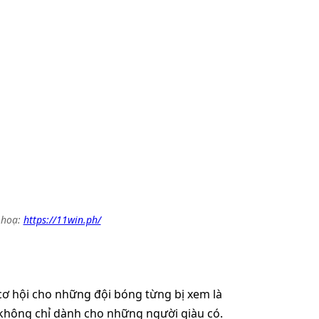
 hoạ:
https://11win.ph/
cơ hội cho những đội bóng từng bị xem là
 không chỉ dành cho những người giàu có.