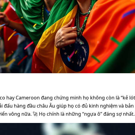
co hay Cameroon đang chứng minh họ không còn là “kẻ lót
giải đấu hàng đầu châu Âu giúp họ có đủ kinh nghiệm và bản
viển vông nữa. 🚀 Họ chính là những “ngựa ô” đáng sợ nhất.