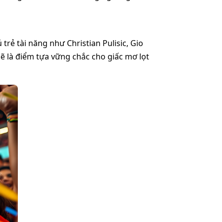
rẻ tài năng như Christian Pulisic, Gio
ẽ là điểm tựa vững chắc cho giấc mơ lọt