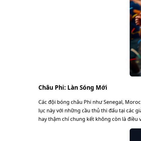
Châu Phi: Làn Sóng Mới
Các đội bóng châu Phi như Senegal, Moroc
lục này với những cầu thủ thi đấu tại các 
hay thậm chí chung kết không còn là điều 