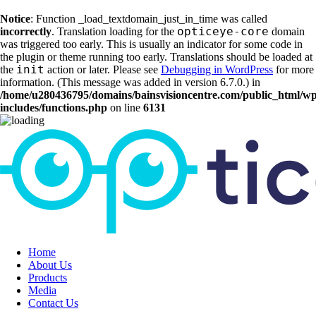
Notice
: Function _load_textdomain_just_in_time was called
opticeye-core
incorrectly
. Translation loading for the
domain
was triggered too early. This is usually an indicator for some code in
the plugin or theme running too early. Translations should be loaded at
init
the
action or later. Please see
Debugging in WordPress
for more
information. (This message was added in version 6.7.0.) in
/home/u280436795/domains/bainsvisioncentre.com/public_html/wp
includes/functions.php
on line
6131
Home
About Us
Products
Media
Contact Us