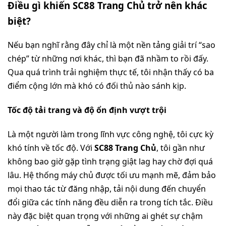
Điều gì khiến SC88 Trang Chủ trở nên khác
biệt?
Nếu bạn nghĩ rằng đây chỉ là một nền tảng giải trí “sao
chép” từ những nơi khác, thì bạn đã nhầm to rồi đấy.
Qua quá trình trải nghiệm thực tế, tôi nhận thấy có ba
điểm cộng lớn mà khó có đối thủ nào sánh kịp.
Tốc độ tải trang và độ ổn định vượt trội
Là một người làm trong lĩnh vực công nghệ, tôi cực kỳ
khó tính về tốc độ. Với
SC88 Trang Chủ
, tôi gần như
không bao giờ gặp tình trạng giật lag hay chờ đợi quá
lâu. Hệ thống máy chủ được tối ưu mạnh mẽ, đảm bảo
mọi thao tác từ đăng nhập, tải nội dung đến chuyển
đổi giữa các tính năng đều diễn ra trong tích tắc. Điều
này đặc biệt quan trọng với những ai ghét sự chậm