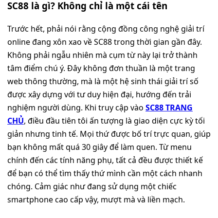
SC88 là gì? Không chỉ là một cái tên
Trước hết, phải nói rằng cộng đồng công nghệ giải trí
online đang xôn xao về SC88 trong thời gian gần đây.
Không phải ngẫu nhiên mà cụm từ này lại trở thành
tâm điểm chú ý. Đây không đơn thuần là một trang
web thông thường, mà là một hệ sinh thái giải trí số
được xây dựng với tư duy hiện đại, hướng đến trải
nghiệm người dùng. Khi truy cập vào
SC88 TRANG
CHỦ
, điều đầu tiên tôi ấn tượng là giao diện cực kỳ tối
giản nhưng tinh tế. Mọi thứ được bố trí trực quan, giúp
bạn không mất quá 30 giây để làm quen. Từ menu
chính đến các tính năng phụ, tất cả đều được thiết kế
để bạn có thể tìm thấy thứ mình cần một cách nhanh
chóng. Cảm giác như đang sử dụng một chiếc
smartphone cao cấp vậy, mượt mà và liền mạch.