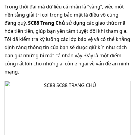
Trong thời đại mà dữ liệu cá nhân là “vàng”, việc một
nền tảng giải trí coi trọng bảo mật là điều vô cùng
đáng quý.
SC88 Trang Chủ
sử dụng các giao thức mã
hóa tiên tiến, giúp bạn yên tâm tuyệt đối khi tham gia.
Tôi đã kiểm tra kỹ lưỡng các lớp bảo vệ và có thể khẳng
định rằng thông tin của bạn sẽ được giữ kín như cách
bạn giữ những bí mật cá nhân vậy. Đây là một điểm
cộng rất lớn cho những ai còn e ngại về vấn đề an ninh
mạng.