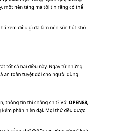
, một nền tảng mà tôi tin rằng có thể
phá xem điều gì đã làm nên sức hút khó
ất tốt cả hai điều này. Ngay từ những
à an toàn tuyệt đối cho người dùng.
, thông tin thì chằng chịt? Với
OPEN88
,
g kém phần hiện đại. Mọi thứ đều được
hông có cảnh chờ đợi “quay vòng vòng” khó