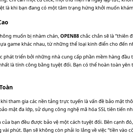
biệt là khi bạn đang có một tâm trạng hứng khởi muốn khám
Cao
à không muốn bị nhàm chán,
OPEN88
chắc chắn sẽ là “thiên
ựa game khác nhau, từ những thể loại kinh điển cho đến n
ợc phát triển bởi những nhà cung cấp phần mềm hàng đầu t
hất là tính công bằng tuyệt đối. Bạn có thể hoàn toàn yên
 Toàn
 khi tham gia các nền tảng trực tuyến là vấn đề bảo mật thôn
bảo mật đa lớp, sử dụng công nghệ mã hóa SSL tiên tiến nhấ
ch của bạn đều được bảo vệ một cách tuyệt đối. Bên cạnh đó, 
vài phút. Bạn sẽ không còn phải lo lắng về việc “tiền vào cò