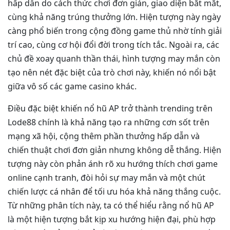
hấp dẫn do cách thức chơi đơn giản, giao diện bắt mắt,
cùng khả năng trúng thưởng lớn. Hiện tượng này ngày
càng phổ biến trong cộng đồng game thủ nhờ tính giải
trí cao, cùng cơ hội đổi đời trong tích tắc. Ngoài ra, các
chủ đề xoay quanh thần thái, hình tượng may mắn còn
tạo nên nét đặc biệt của trò chơi này, khiến nó nổi bật
giữa vô số các game casino khác.
Điều đặc biệt khiến nổ hũ AP trở thành trending trên
Lode88 chính là khả năng tạo ra những cơn sốt trên
mạng xã hội, cộng thêm phần thưởng hấp dẫn và
chiến thuật chơi đơn giản nhưng không dễ thắng. Hiện
tượng này còn phản ánh rõ xu hướng thích chơi game
online cạnh tranh, đòi hỏi sự may mắn và một chút
chiến lược cá nhân để tối ưu hóa khả năng thắng cuộc.
Từ những phân tích này, ta có thể hiểu rằng nổ hũ AP
là một hiện tượng bắt kịp xu hướng hiện đại, phù hợp