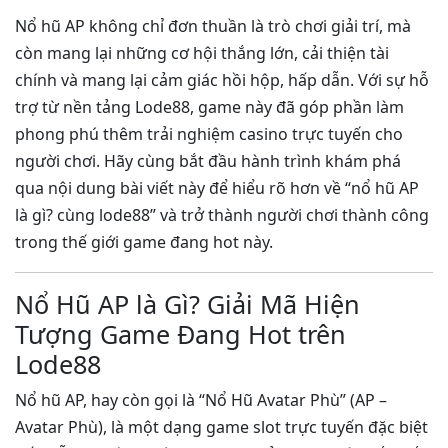
Nổ hũ AP không chỉ đơn thuần là trò chơi giải trí, mà
còn mang lại những cơ hội thắng lớn, cải thiện tài
chính và mang lại cảm giác hồi hộp, hấp dẫn. Với sự hỗ
trợ từ nền tảng Lode88, game này đã góp phần làm
phong phú thêm trải nghiệm casino trực tuyến cho
người chơi. Hãy cùng bắt đầu hành trình khám phá
qua nội dung bài viết này để hiểu rõ hơn về “nổ hũ AP
là gì? cùng lode88” và trở thành người chơi thành công
trong thế giới game đang hot này.
Nổ Hũ AP là Gì? Giải Mã Hiện
Tượng Game Đang Hot trên
Lode88
Nổ hũ AP, hay còn gọi là “Nổ Hũ Avatar Phù” (AP –
Avatar Phù), là một dạng game slot trực tuyến đặc biệt