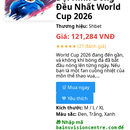
Đều Nhất World
Cup 2026
Thương hiệu:
Shbet
Giá:
121,284
VNĐ
★★★★★
(21 đánh giá)
World Cup 2026 đang đến gần,
và không khí bóng đá đã bắt
đầu nóng lên từng ngày. Nếu
bạn là một fan cuồng nhiệt của
môn thể thao vua,...
🛒 Mua ngay
💙 Yêu thích
Kích thước:
M / L / XL
Màu sắc:
Đen, Trắng, Xanh
🎁 Nhập mã
để
bainsvisioncentre.com