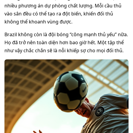
nhiều phương án dự phòng chất lượng. Mỗi cầu thủ
vào sân đều có thể tạo ra đột biến, khiến đối thủ
không thể khoanh vùng được.
Brazil không còn là đội bóng “công mạnh thủ yếu” nữa.
Họ đã trở nên toàn diện hơn bao giờ hết. Một tập thể
như vậy chắc chắn sẽ là nỗi khiếp sợ cho mọi đối thủ.