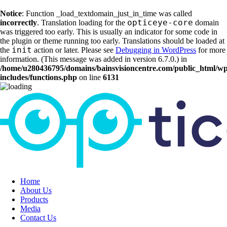
Notice
: Function _load_textdomain_just_in_time was called
opticeye-core
incorrectly
. Translation loading for the
domain
was triggered too early. This is usually an indicator for some code in
the plugin or theme running too early. Translations should be loaded at
init
the
action or later. Please see
Debugging in WordPress
for more
information. (This message was added in version 6.7.0.) in
/home/u280436795/domains/bainsvisioncentre.com/public_html/wp
includes/functions.php
on line
6131
Home
About Us
Products
Media
Contact Us