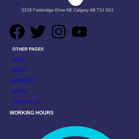
5218 Falsbridge Drive NE Calgary AB T3J 3G1
OTHER PAGES
HOME
ABOUT
PRODUCT
MEDIA
CONTACT US
WORKING HOURS