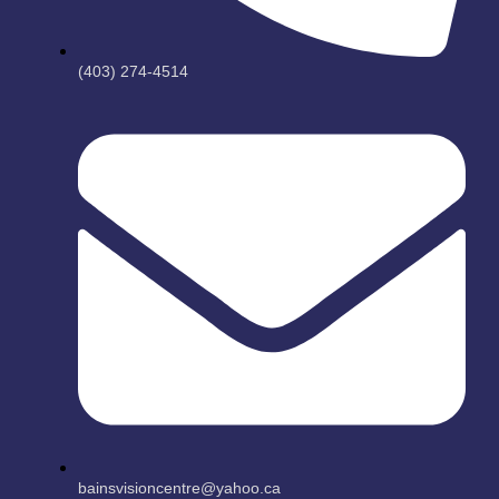
(403) 274-4514
bainsvisioncentre@yahoo.ca