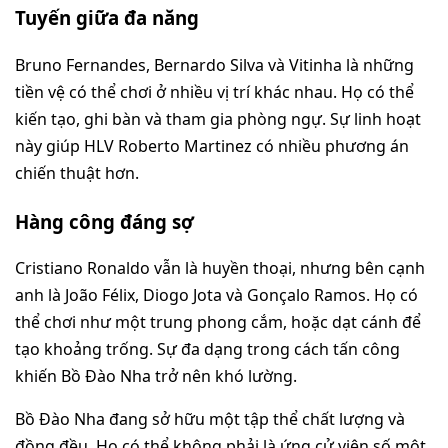
Tuyến giữa đa năng
Bruno Fernandes, Bernardo Silva và Vitinha là những
tiền vệ có thể chơi ở nhiều vị trí khác nhau. Họ có thể
kiến tạo, ghi bàn và tham gia phòng ngự. Sự linh hoạt
này giúp HLV Roberto Martinez có nhiều phương án
chiến thuật hơn.
Hàng công đáng sợ
Cristiano Ronaldo vẫn là huyền thoại, nhưng bên cạnh
anh là João Félix, Diogo Jota và Gonçalo Ramos. Họ có
thể chơi như một trung phong cắm, hoặc dạt cánh để
tạo khoảng trống. Sự đa dạng trong cách tấn công
khiến Bồ Đào Nha trở nên khó lường.
Bồ Đào Nha đang sở hữu một tập thể chất lượng và
đồng đều. Họ có thể không phải là ứng cử viên số một,