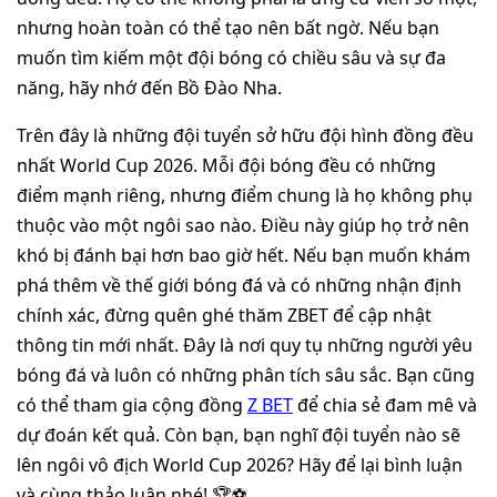
nhưng hoàn toàn có thể tạo nên bất ngờ. Nếu bạn
muốn tìm kiếm một đội bóng có chiều sâu và sự đa
năng, hãy nhớ đến Bồ Đào Nha.
Trên đây là những đội tuyển sở hữu đội hình đồng đều
nhất World Cup 2026. Mỗi đội bóng đều có những
điểm mạnh riêng, nhưng điểm chung là họ không phụ
thuộc vào một ngôi sao nào. Điều này giúp họ trở nên
khó bị đánh bại hơn bao giờ hết. Nếu bạn muốn khám
phá thêm về thế giới bóng đá và có những nhận định
chính xác, đừng quên ghé thăm ZBET để cập nhật
thông tin mới nhất. Đây là nơi quy tụ những người yêu
bóng đá và luôn có những phân tích sâu sắc. Bạn cũng
có thể tham gia cộng đồng
Z BET
để chia sẻ đam mê và
dự đoán kết quả. Còn bạn, bạn nghĩ đội tuyển nào sẽ
lên ngôi vô địch World Cup 2026? Hãy để lại bình luận
và cùng thảo luận nhé! 🏆⚽