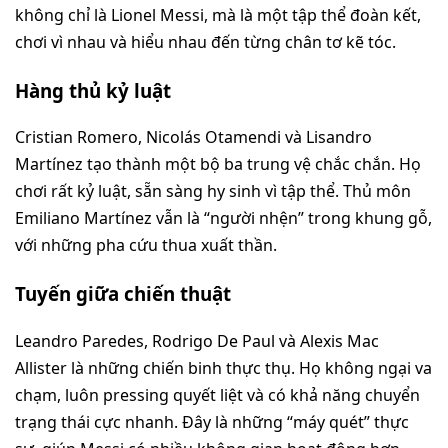
không chỉ là Lionel Messi, mà là một tập thể đoàn kết,
chơi vì nhau và hiểu nhau đến từng chân tơ kẽ tóc.
Hàng thủ kỷ luật
Cristian Romero, Nicolás Otamendi và Lisandro
Martínez tạo thành một bộ ba trung vệ chắc chắn. Họ
chơi rất kỷ luật, sẵn sàng hy sinh vì tập thể. Thủ môn
Emiliano Martínez vẫn là “người nhện” trong khung gỗ,
với những pha cứu thua xuất thần.
Tuyến giữa chiến thuật
Leandro Paredes, Rodrigo De Paul và Alexis Mac
Allister là những chiến binh thực thụ. Họ không ngại va
chạm, luôn pressing quyết liệt và có khả năng chuyển
trạng thái cực nhanh. Đây là những “máy quét” thực