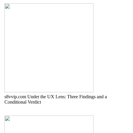
s8vvip.com Under the UX Lens: Three Findings and a
Conditional Verdict