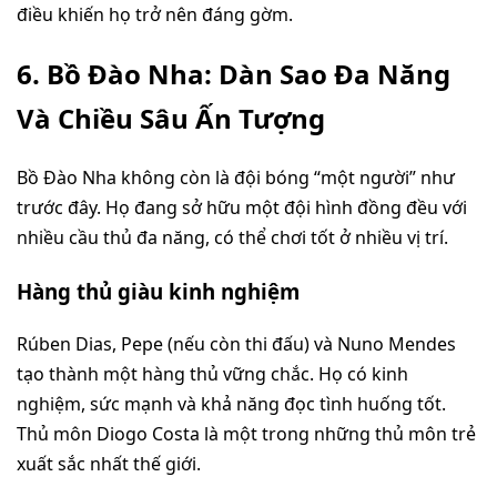
điều khiến họ trở nên đáng gờm.
6. Bồ Đào Nha: Dàn Sao Đa Năng
Và Chiều Sâu Ấn Tượng
Bồ Đào Nha không còn là đội bóng “một người” như
trước đây. Họ đang sở hữu một đội hình đồng đều với
nhiều cầu thủ đa năng, có thể chơi tốt ở nhiều vị trí.
Hàng thủ giàu kinh nghiệm
Rúben Dias, Pepe (nếu còn thi đấu) và Nuno Mendes
tạo thành một hàng thủ vững chắc. Họ có kinh
nghiệm, sức mạnh và khả năng đọc tình huống tốt.
Thủ môn Diogo Costa là một trong những thủ môn trẻ
xuất sắc nhất thế giới.