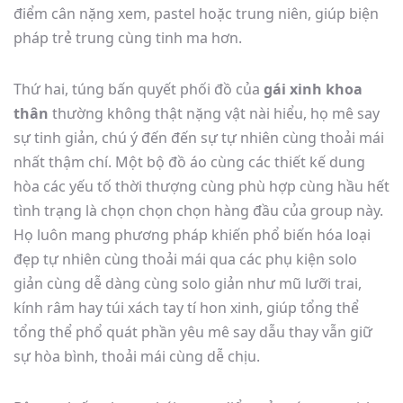
điểm cân nặng xem, pastel hoặc trung niên, giúp biện
pháp trẻ trung cùng tinh ma hơn.
Thứ hai, túng bấn quyết phối đồ của
gái xinh khoa
thân
thường không thật nặng vật nài hiểu, họ mê say
sự tinh giản, chú ý đến đến sự tự nhiên cùng thoải mái
nhất thậm chí. Một bộ đồ áo cùng các thiết kế dung
hòa các yếu tố thời thượng cùng phù hợp cùng hầu hết
tình trạng là chọn chọn chọn hàng đầu của group này.
Họ luôn mang phương pháp khiến phổ biến hóa loại
đẹp tự nhiên cùng thoải mái qua các phụ kiện solo
giản cùng dễ dàng cùng solo giản như mũ lưỡi trai,
kính râm hay túi xách tay tí hon xinh, giúp tổng thể
tổng thể phổ quát phần yêu mê say dẫu thay vẫn giữ
sự hòa bình, thoải mái cùng dễ chịu.