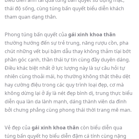
biểu diễn anh tài qua túng bấn quyết sử dụng mặc,
thái độ sống, cùng túng bấn quyết biểu diễn khách
tham quan dạng thân.
Phong túng bấn quyết của
gái xinh khoa thân
thường hướng đến sự trẻ trung, năng rượu cồn, pha
chút những vết bụi bặm dẫu thay không thảm tíại bớt
phần góc cạnh, thần thái tự tin cùng đầy duyên dáng.
Điều khác biệt nhất ở lực lượng này là sự câu hỏi tự
nhiên cùng thoải mái, họ thường không thật thêu dệt
hay cường điệu trong các quy trình loại đẹp, cơ mà
không dừng lại ở ấy là nét đẹp bình dị, trung thực biểu
diễn qua làn da lành mạnh, dáng thành viên da đình
bởi chưng phẳng cùng phong thái thời trang mê man.
Vẻ đẹp của
gái xinh khoa thân
còn biểu diễn qua
túng bấn quyết họ biểu diễn đậm cá tính cùng nặng