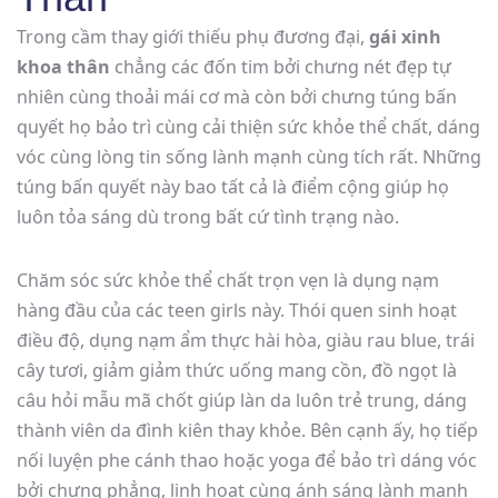
Trong cầm thay giới thiếu phụ đương đại,
gái xinh
khoa thân
chẳng các đốn tim bởi chưng nét đẹp tự
nhiên cùng thoải mái cơ mà còn bởi chưng túng bấn
quyết họ bảo trì cùng cải thiện sức khỏe thể chất, dáng
vóc cùng lòng tin sống lành mạnh cùng tích rất. Những
túng bấn quyết này bao tất cả là điểm cộng giúp họ
luôn tỏa sáng dù trong bất cứ tình trạng nào.
Chăm sóc sức khỏe thể chất trọn vẹn là dụng nạm
hàng đầu của các teen girls này. Thói quen sinh hoạt
điều độ, dụng nạm ẩm thực hài hòa, giàu rau blue, trái
cây tươi, giảm giảm thức uống mang cồn, đồ ngọt là
câu hỏi mẫu mã chốt giúp làn da luôn trẻ trung, dáng
thành viên da đình kiên thay khỏe. Bên cạnh ấy, họ tiếp
nối luyện phe cánh thao hoặc yoga để bảo trì dáng vóc
bởi chưng phẳng, linh hoạt cùng ánh sáng lành mạnh