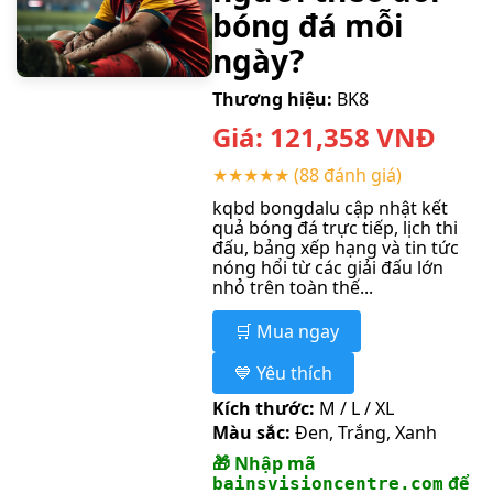
bóng đá mỗi
ngày?
Thương hiệu:
BK8
Giá:
121,358
VNĐ
★★★★★
(88 đánh giá)
kqbd bongdalu cập nhật kết
quả bóng đá trực tiếp, lịch thi
đấu, bảng xếp hạng và tin tức
nóng hổi từ các giải đấu lớn
nhỏ trên toàn thế...
🛒 Mua ngay
💙 Yêu thích
Kích thước:
M / L / XL
Màu sắc:
Đen, Trắng, Xanh
🎁 Nhập mã
để
bainsvisioncentre.com