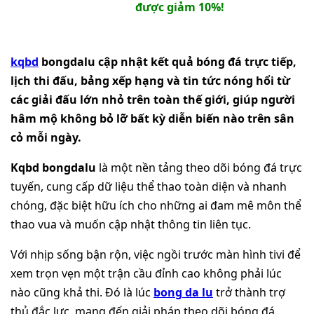
được giảm 10%!
kqbd
bongdalu cập nhật kết quả bóng đá trực tiếp,
lịch thi đấu, bảng xếp hạng và tin tức nóng hổi từ
các giải đấu lớn nhỏ trên toàn thế giới, giúp người
hâm mộ không bỏ lỡ bất kỳ diễn biến nào trên sân
cỏ mỗi ngày.
Kqbd bongdalu
là một nền tảng theo dõi bóng đá trực
tuyến, cung cấp dữ liệu thể thao toàn diện và nhanh
chóng, đặc biệt hữu ích cho những ai đam mê môn thể
thao vua và muốn cập nhật thông tin liên tục.
Với nhịp sống bận rộn, việc ngồi trước màn hình tivi để
xem trọn vẹn một trận cầu đỉnh cao không phải lúc
nào cũng khả thi. Đó là lúc
bong da lu
trở thành trợ
thủ đắc lực, mang đến giải pháp theo dõi bóng đá