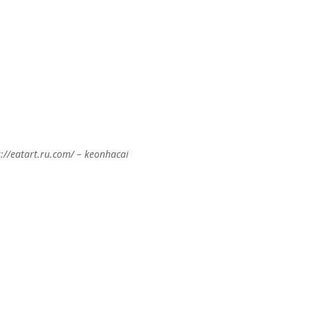
://eatart.ru.com/ – keonhacai