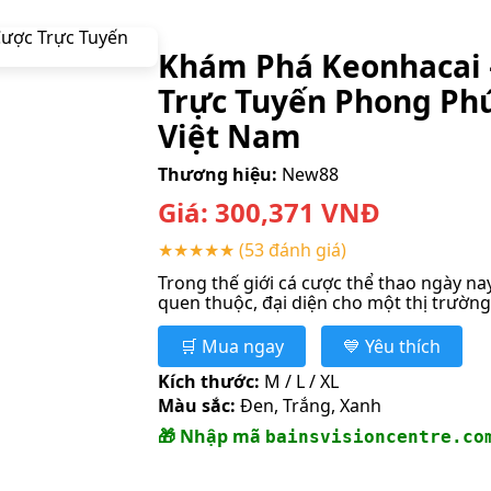
Khám Phá Keonhacai 
Trực Tuyến Phong Phú
Việt Nam
Thương hiệu:
New88
Giá:
300,371
VNĐ
★★★★★
(53 đánh giá)
Trong thế giới cá cược thể thao ngày na
quen thuộc, đại diện cho một thị trường
🛒 Mua ngay
💙 Yêu thích
Kích thước:
M / L / XL
Màu sắc:
Đen, Trắng, Xanh
🎁 Nhập mã
bainsvisioncentre.co