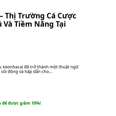
– Thị Trường Cá Cược
 Và Tiềm Năng Tại
y, keonhacai đã trở thành một thuật ngữ
 sôi động và hấp dẫn cho...
để được giảm 10%!
m