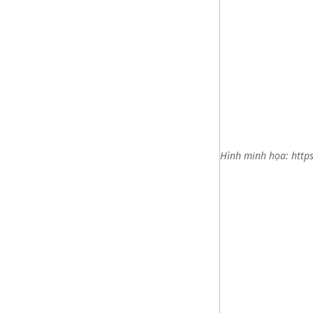
Hình minh họa: https