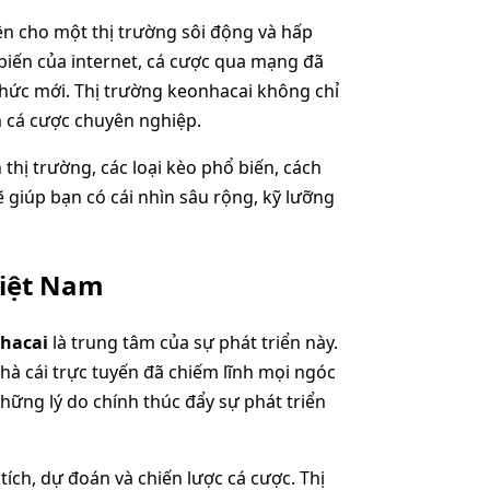
ện cho một thị trường sôi động và hấp
biến của internet, cá cược qua mạng đã
thức mới. Thị trường keonhacai không chỉ
m cá cược chuyên nghiệp.
 thị trường, các loại kèo phổ biến, cách
ẽ giúp bạn có cái nhìn sâu rộng, kỹ lưỡng
Việt Nam
hacai
là trung tâm của sự phát triển này.
hà cái trực tuyến đã chiếm lĩnh mọi ngóc
hững lý do chính thúc đẩy sự phát triển
tích, dự đoán và chiến lược cá cược. Thị