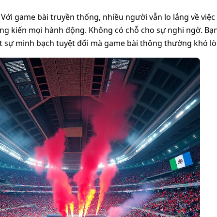
 Với game bài truyền thống, nhiều người vẫn lo lắng về việc
ứng kiến mọi hành động. Không có chỗ cho sự nghi ngờ. Bạn 
ột sự minh bạch tuyệt đối mà game bài thông thường khó lò