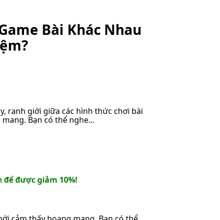
 Game Bài Khác Nhau
iệm?
ay, ranh giới giữa các hình thức chơi bài
 mang. Bạn có thể nghe...
để được giảm 10%!
m
ời mới cảm thấy hoang mang. Bạn có thể