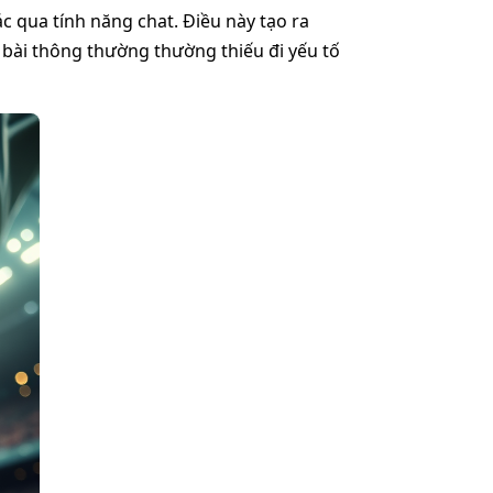
c qua tính năng chat. Điều này tạo ra
 bài thông thường thường thiếu đi yếu tố