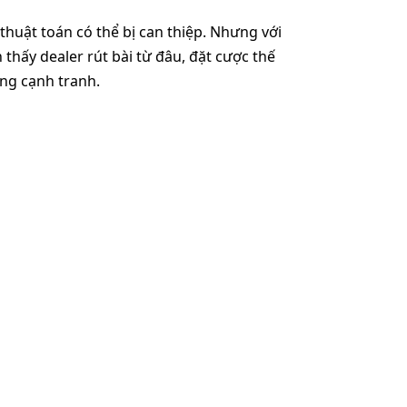
 thuật toán có thể bị can thiệp. Nhưng với
thấy dealer rút bài từ đâu, đặt cược thế
ng cạnh tranh.